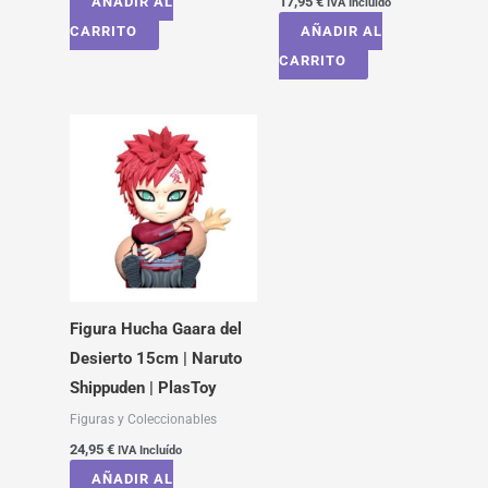
AÑADIR AL
17,95
€
IVA Incluído
CARRITO
AÑADIR AL
CARRITO
Figura Hucha Gaara del
Desierto 15cm | Naruto
Shippuden | PlasToy
Figuras y Coleccionables
24,95
€
IVA Incluído
AÑADIR AL