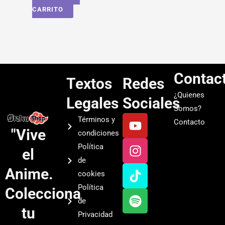
CARRITO
Contac
Textos
Redes
¿Quienes
Legales
Sociales
Somos?
Y
I
T
S
Términos y
Contacto
o
n
i
p
"Vive
condiciones
u
s
k
o
Política
el
t
t
t
t
de
u
a
o
i
Anime.
cookies
b
g
k
f
Política
Colecciona
e
r
y
de
a
tu
Privacidad
m