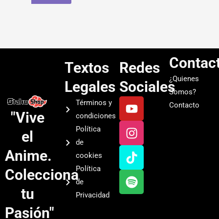
Contac
Textos
Redes
¿Quienes
Legales
Sociales
Somos?
Y
I
T
S
Términos y
Contacto
o
n
i
p
"Vive
condiciones
u
s
k
o
Política
el
t
t
t
t
de
u
a
o
i
Anime.
cookies
b
g
k
f
Política
Colecciona
e
r
y
de
a
tu
Privacidad
m
Pasión"