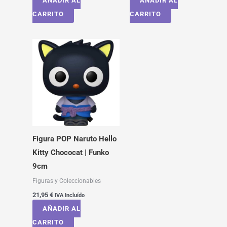
AÑADIR AL
AÑADIR AL
CARRITO
CARRITO
Figura POP Naruto Hello
Kitty Chococat | Funko
9cm
Figuras y Coleccionables
21,95
€
IVA Incluído
AÑADIR AL
CARRITO