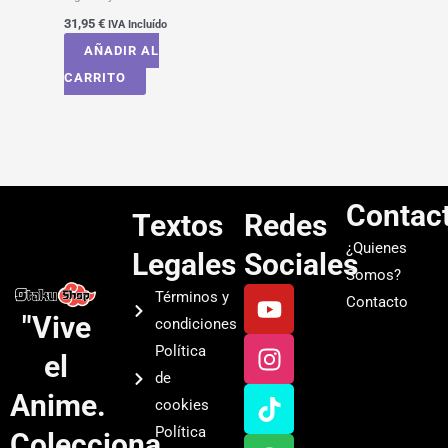
31,95
€
IVA Incluído
AÑADIR AL
CARRITO
Contac
Textos
Redes
¿Quienes
Legales
Sociales
Somos?
Y
I
T
S
Términos y
Contacto
o
n
i
p
"Vive
condiciones
u
s
k
o
Política
el
t
t
t
t
de
u
a
o
i
Anime.
cookies
b
g
k
f
Política
Colecciona
e
r
y