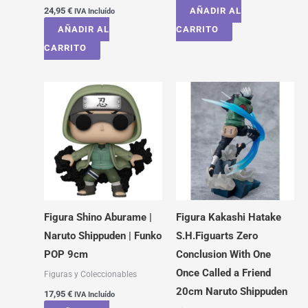
24,95
€
AÑADIR AL
IVA Incluído
AÑADIR AL
CARRITO
CARRITO
Figura Shino Aburame |
Figura Kakashi Hatake
Naruto Shippuden | Funko
S.H.Figuarts Zero
POP 9cm
Conclusion With One
Once Called a Friend
Figuras y Coleccionables
20cm Naruto Shippuden
17,95
€
IVA Incluído