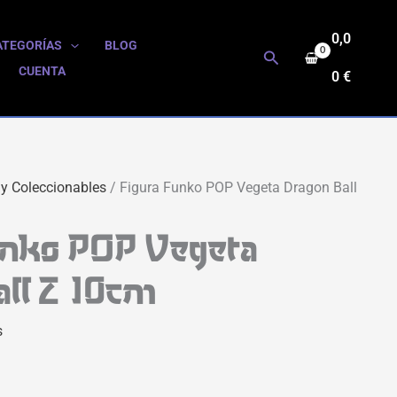
0,0
ATEGORÍAS
BLOG
Buscar
CUENTA
0
€
 y Coleccionables
/ Figura Funko POP Vegeta Dragon Ball
unko POP Vegeta
all Z 10cm
s