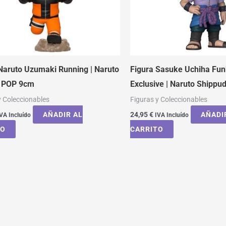
Naruto Uzumaki Running | Naruto
Figura Sasuke Uchiha Fu
o POP 9cm
Exclusive | Naruto Shippu
y Coleccionables
Figuras y Coleccionables
AÑADIR AL
24,95
€
AÑADI
VA Incluído
IVA Incluído
TO
CARRITO