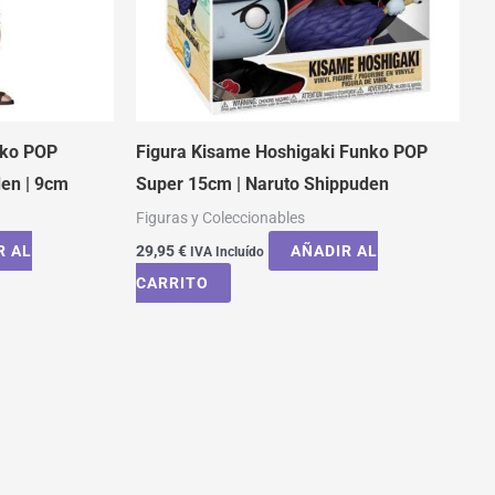
nko POP
Figura Kisame Hoshigaki Funko POP
den | 9cm
Super 15cm | Naruto Shippuden
Figuras y Coleccionables
R AL
29,95
€
AÑADIR AL
IVA Incluído
CARRITO