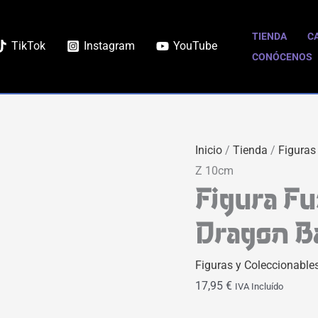
Figura
Funko
TIENDA
C
TikTok
Instagram
YouTube
POP
CONÓCENOS
Vegeta
Dragon
Ball
Z
Inicio
/
Tienda
/
Figuras
10cm
Z 10cm
cantidad
Figura F
Dragon B
Figuras y Coleccionable
17,95
€
IVA Incluído