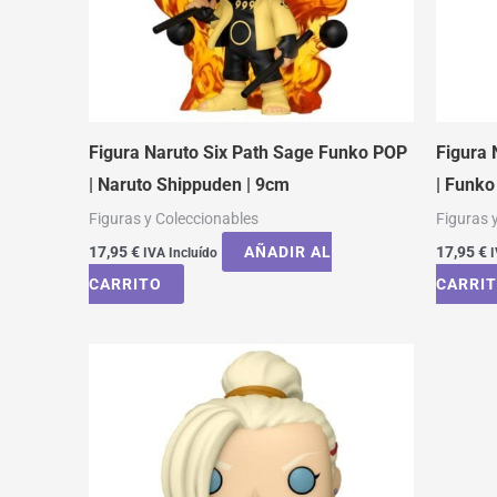
Figura Naruto Six Path Sage Funko POP
Figura 
| Naruto Shippuden | 9cm
| Funk
Figuras y Coleccionables
Figuras 
17,95
€
AÑADIR AL
17,95
€
IVA Incluído
I
CARRITO
CARRI