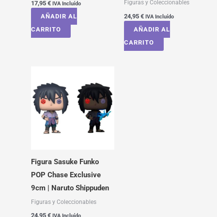
Figuras y Coleccionables
17,95
€
IVA Incluído
AÑADIR AL
24,95
€
IVA Incluído
CARRITO
AÑADIR AL
CARRITO
Figura Sasuke Funko
POP Chase Exclusive
9cm | Naruto Shippuden
Figuras y Coleccionables
24,95
€
IVA Incluído