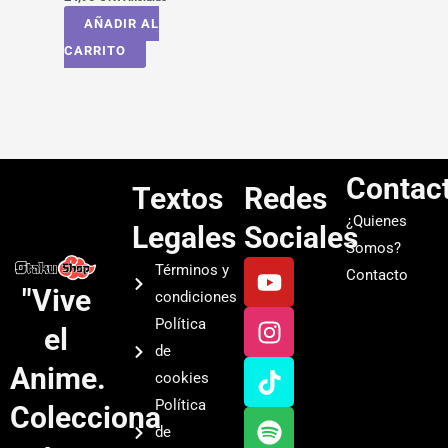
AÑADIR AL
CARRITO
Contac
Textos
Redes
¿Quienes
Legales
Sociales
Somos?
Y
I
T
S
Términos y
Contacto
o
n
i
p
"Vive
condiciones
u
s
k
o
Política
el
t
t
t
t
de
u
a
o
i
Anime.
cookies
b
g
k
f
Política
Colecciona
e
r
y
de
a