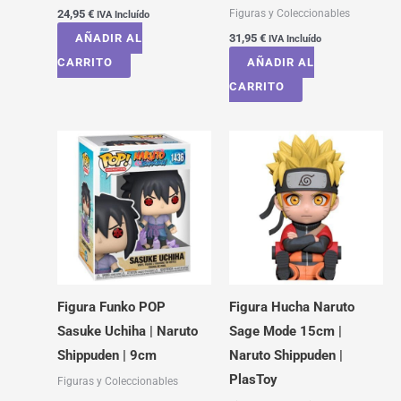
Figuras y Coleccionables
24,95
€
IVA Incluído
AÑADIR AL
31,95
€
IVA Incluído
CARRITO
AÑADIR AL
CARRITO
Figura Funko POP
Figura Hucha Naruto
Sasuke Uchiha | Naruto
Sage Mode 15cm |
Shippuden | 9cm
Naruto Shippuden |
PlasToy
Figuras y Coleccionables