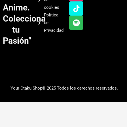
u
a
o
i
Anime.
cookies
b
g
k
f
Política
Colecciona
e
r
y
de
a
tu
Privacidad
m
Pasión"
Your Otaku Shop© 2025 Todos los derechos reservados.