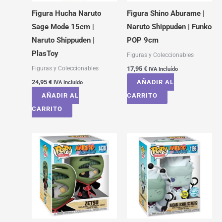
Figura Hucha Naruto
Figura Shino Aburame |
Sage Mode 15cm |
Naruto Shippuden | Funko
Naruto Shippuden |
POP 9cm
PlasToy
Figuras y Coleccionables
Figuras y Coleccionables
17,95
€
IVA Incluído
24,95
€
AÑADIR AL
IVA Incluído
AÑADIR AL
CARRITO
CARRITO