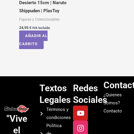
Desierto 15cm | Naruto
Shippuden | PlasToy
Figuras y Coleccionables
24,95
€
IVA Incluído
AÑADIR AL
CARRITO
Contac
Textos
Redes
¿Quienes
Legales
Sociales
Somos?
Y
I
T
S
Términos y
Contacto
o
n
i
p
"Vive
condiciones
u
s
k
o
Política
el
t
t
t
t
de