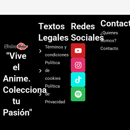
Contac
Textos
Redes
¿Quienes
Legales
Sociales
Somos?
Y
I
T
S
Términos y
Contacto
o
n
i
p
"Vive
condiciones
u
s
k
o
Política
el
t
t
t
t
de
u
a
o
i
Anime.
cookies
b
g
k
f
Política
Colecciona
e
r
y
de
a
tu
Privacidad
m
Pasión"