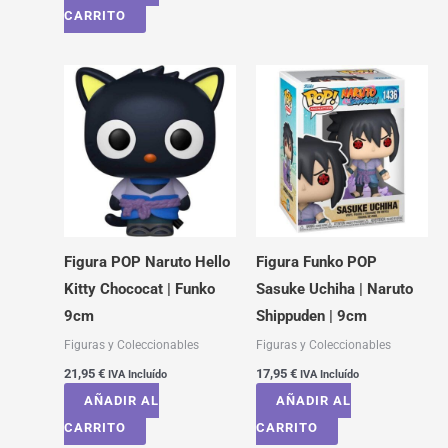
CARRITO
Figura POP Naruto Hello
Figura Funko POP
Kitty Chococat | Funko
Sasuke Uchiha | Naruto
9cm
Shippuden | 9cm
Figuras y Coleccionables
Figuras y Coleccionables
21,95
€
17,95
€
IVA Incluído
IVA Incluído
AÑADIR AL
AÑADIR AL
CARRITO
CARRITO