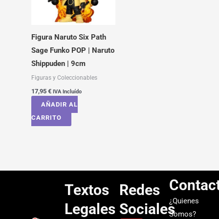
Figura Naruto Six Path
Sage Funko POP | Naruto
Shippuden | 9cm
Figuras y Coleccionables
17,95
€
IVA Incluído
AÑADIR AL
CARRITO
Contac
Textos
Redes
¿Quienes
Legales
Sociales
Somos?