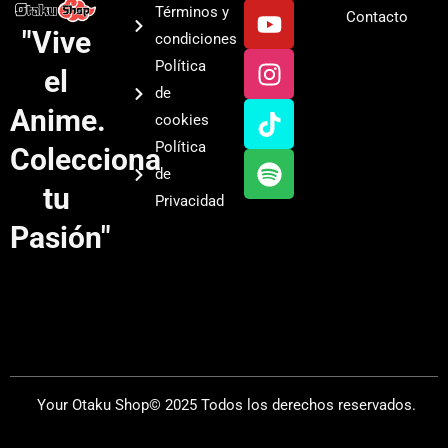
Y
I
T
S
Términos y
Contacto
o
n
i
p
"Vive
condiciones
u
s
k
o
Política
el
t
t
t
t
de
u
a
o
i
Anime.
cookies
b
g
k
f
Política
Colecciona
e
r
y
de
a
tu
Privacidad
m
Pasión"
Your Otaku Shop© 2025 Todos los derechos reservados.