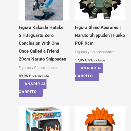
Figura Kakashi Hatake
Figura Shino Aburame |
S.H.Figuarts Zero
Naruto Shippuden | Funko
Conclusion With One
POP 9cm
Once Called a Friend
Figuras y Coleccionables
20cm Naruto Shippuden
17,95
€
IVA Incluído
Figuras y Coleccionables
AÑADIR AL
89,95
€
CARRITO
IVA Incluído
AÑADIR AL
CARRITO