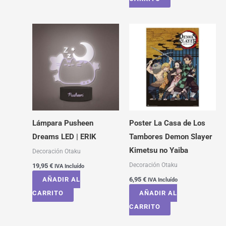
Lámpara Pusheen
Poster La Casa de Los
Dreams LED | ERIK
Tambores Demon Slayer
Kimetsu no Yaiba
Decoración Otaku
Decoración Otaku
19,95
€
IVA Incluído
AÑADIR AL
6,95
€
IVA Incluído
CARRITO
AÑADIR AL
CARRITO