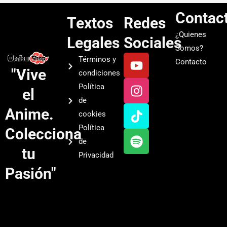
Contac
Textos
Redes
¿Quienes
Legales
Sociales
Somos?
Y
I
T
S
Términos y
Contacto
o
n
i
p
"Vive
condiciones
u
s
k
o
Política
el
t
t
t
t
de
u
a
o
i
Anime.
cookies
b
g
k
f
Política
Colecciona
e
r
y
de
a
tu
Privacidad
m
Pasión"