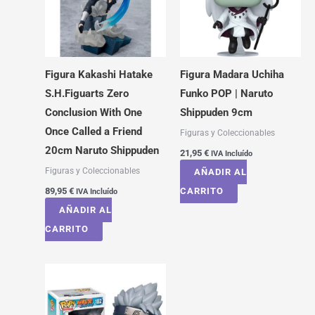
Figura Kakashi Hatake
Figura Madara Uchiha
S.H.Figuarts Zero
Funko POP | Naruto
Conclusion With One
Shippuden 9cm
Once Called a Friend
Figuras y Coleccionables
20cm Naruto Shippuden
21,95
€
IVA Incluído
Figuras y Coleccionables
AÑADIR AL
89,95
€
CARRITO
IVA Incluído
AÑADIR AL
CARRITO