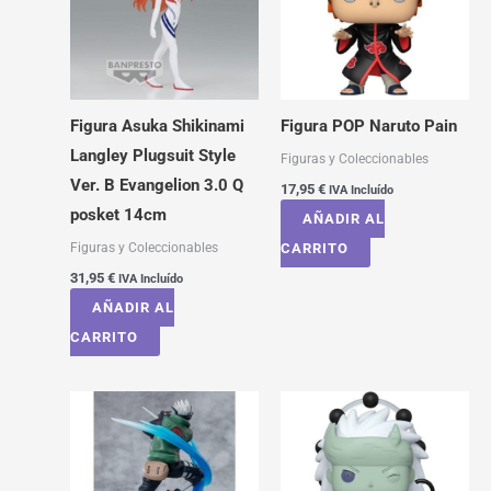
Figura Asuka Shikinami
Figura POP Naruto Pain
Langley Plugsuit Style
Figuras y Coleccionables
Ver. B Evangelion 3.0 Q
17,95
€
IVA Incluído
posket 14cm
AÑADIR AL
Figuras y Coleccionables
CARRITO
31,95
€
IVA Incluído
AÑADIR AL
CARRITO