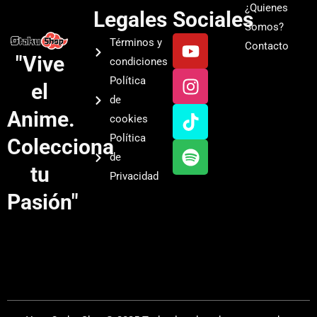
¿Quienes
Legales
Sociales
Somos?
Y
I
T
S
Términos y
Contacto
o
n
i
p
"Vive
condiciones
u
s
k
o
Política
el
t
t
t
t
de
u
a
o
i
Anime.
cookies
b
g
k
f
Política
Colecciona
e
r
y
de
a
tu
Privacidad
m
Pasión"