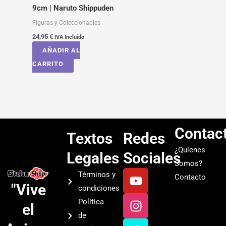
9cm | Naruto Shippuden
Figuras y Coleccionables
24,95
€
IVA Incluído
AÑADIR AL
CARRITO
Contac
Textos
Redes
¿Quienes
Legales
Sociales
Somos?
Y
I
T
S
Términos y
Contacto
o
n
i
p
"Vive
condiciones
u
s
k
o
Política
el
t
t
t
t
de
u
a
o
i