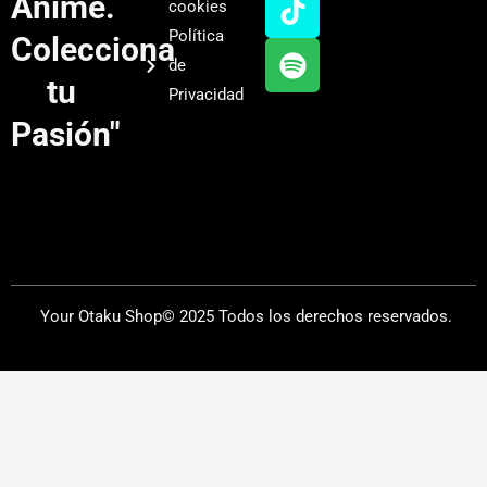
Anime.
cookies
b
g
k
f
Política
Colecciona
e
r
y
de
a
tu
Privacidad
m
Pasión"
Your Otaku Shop© 2025 Todos los derechos reservados.