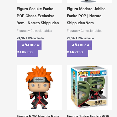
Figura Sasuke Funko
Figura Madara Uchiha
POP Chase Exclusive
Funko POP | Naruto
9cm | Naruto Shippuden
Shippuden 9cm
Figuras y Coleccionables
Figuras y Coleccionables
24,95
€
21,95
€
IVA Incluído
IVA Incluído
AÑADIR AL
AÑADIR AL
CARRITO
CARRITO
Figura POP Naruto Pain
Figura Zetsu Funko POP