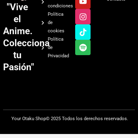
o
n
i
p
"Vive
condiciones
u
s
k
o
Política
el
t
t
t
t
de
u
a
o
i
Anime.
cookies
b
g
k
f
Política
Colecciona
e
r
y
de
a
tu
Privacidad
m
Pasión"
Your Otaku Shop© 2025 Todos los derechos reservados.