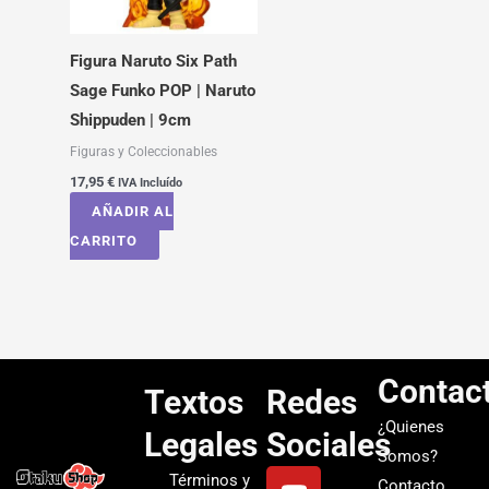
Figura Naruto Six Path
Sage Funko POP | Naruto
Shippuden | 9cm
Figuras y Coleccionables
17,95
€
IVA Incluído
AÑADIR AL
CARRITO
Contac
Textos
Redes
¿Quienes
Legales
Sociales
Somos?
Y
I
T
S
Términos y
Contacto