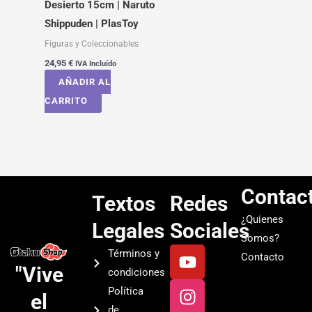
Desierto 15cm | Naruto
Shippuden | PlasToy
Figuras y Coleccionables
24,95
€
IVA Incluído
AÑADIR AL
CARRITO
Contac
Textos
Redes
¿Quienes
Legales
Sociales
Somos?
Y
I
T
S
Términos y
Contacto
o
n
i
p
"Vive
condiciones
u
s
k
o
Política
el
t
t
t
t
de