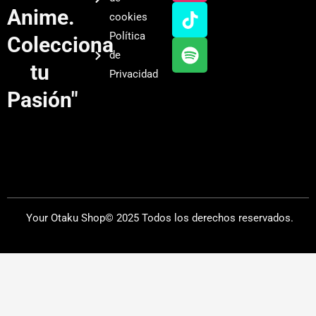
u
a
o
i
Anime.
cookies
b
g
k
f
Política
Colecciona
e
r
y
de
a
tu
Privacidad
m
Pasión"
Your Otaku Shop© 2025 Todos los derechos reservados.