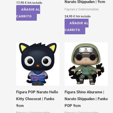
Naruto Shippuden | 9cm
17,95
€
IVA Incluído
Figuras y Coleccionables
AÑADIR AL
CARRITO
24,95
€
IVA Incluído
AÑADIR AL
CARRITO
Figura POP Naruto Hello
Figura Shino Aburame |
Kitty Chococat | Funko
Naruto Shippuden | Funko
9cm
POP 9cm
Figuras y Coleccionables
Figuras y Coleccionables