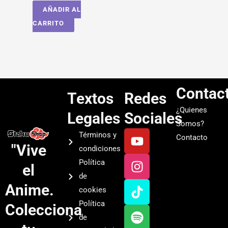
AÑADIR AL
CARRITO
Contac
Textos
Redes
¿Quienes
Legales
Sociales
Somos?
Y
I
T
S
Términos y
Contacto
o
n
i
p
"Vive
condiciones
u
s
k
o
Política
el
t
t
t
t
de
u
a
o
i
Anime.
cookies
b
g
k
f
Política
Colecciona
e
r
y
de
a