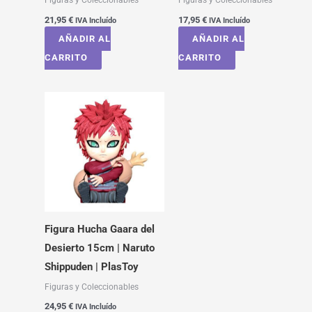
21,95
€
17,95
€
IVA Incluído
IVA Incluído
AÑADIR AL
AÑADIR AL
CARRITO
CARRITO
Figura Hucha Gaara del
Desierto 15cm | Naruto
Shippuden | PlasToy
Figuras y Coleccionables
24,95
€
IVA Incluído