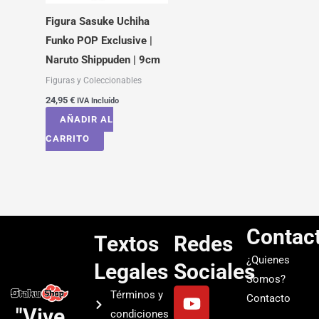
Figura Sasuke Uchiha
Funko POP Exclusive |
Naruto Shippuden | 9cm
Figuras y Coleccionables
24,95
€
IVA Incluído
AÑADIR AL
CARRITO
Contac
Textos
Redes
¿Quienes
Legales
Sociales
Somos?
Y
I
T
S
Términos y
Contacto
o
n
i
p
"Vive
condiciones