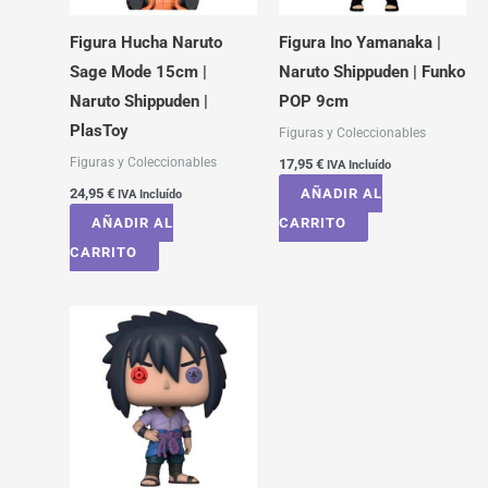
Figura Hucha Naruto
Figura Ino Yamanaka |
Sage Mode 15cm |
Naruto Shippuden | Funko
Naruto Shippuden |
POP 9cm
PlasToy
Figuras y Coleccionables
Figuras y Coleccionables
17,95
€
IVA Incluído
24,95
€
AÑADIR AL
IVA Incluído
AÑADIR AL
CARRITO
CARRITO