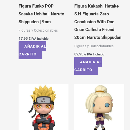
Figura Funko POP
Figura Kakashi Hatake
Sasuke Uchiha | Naruto
S.H.Figuarts Zero
Shippuden | 9cm
Conclusion With One
Once Called a Friend
Figuras y Coleccionables
20cm Naruto Shippuden
17,95
€
IVA Incluído
Figuras y Coleccionables
AÑADIR AL
CARRITO
89,95
€
IVA Incluído
AÑADIR AL
CARRITO