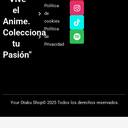
u
s
k
o
Política
el
t
t
t
t
de
u
a
o
i
Anime.
cookies
b
g
k
f
Política
Colecciona
e
r
y
de
a
tu
Privacidad
m
Pasión"
Your Otaku Shop© 2025 Todos los derechos reservados.