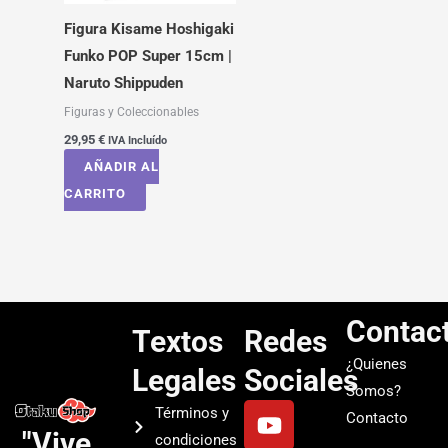
Figura Kisame Hoshigaki
Funko POP Super 15cm |
Naruto Shippuden
Figuras y Coleccionables
29,95
€
IVA Incluído
AÑADIR AL
CARRITO
Contac
Textos
Redes
¿Quienes
Legales
Sociales
Somos?
Y
I
T
S
Términos y
Contacto
o
n
i
p
"Vive
condiciones