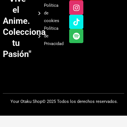
u
s
k
o
Política
el
t
t
t
t
de
u
a
o
i
Anime.
cookies
b
g
k
f
Política
Colecciona
e
r
y
de
a
tu
Privacidad
m
Pasión"
Your Otaku Shop© 2025 Todos los derechos reservados.