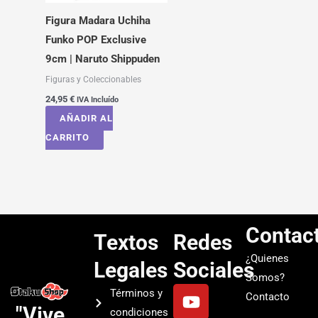
Figura Madara Uchiha
Funko POP Exclusive
9cm | Naruto Shippuden
Figuras y Coleccionables
24,95
€
IVA Incluído
AÑADIR AL
CARRITO
Contac
Textos
Redes
¿Quienes
Legales
Sociales
Somos?
Y
I
T
S
Términos y
Contacto
o
n
i
p
"Vive
condiciones