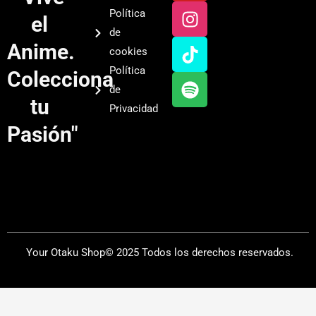
u
s
k
o
Política
el
t
t
t
t
de
u
a
o
i
Anime.
cookies
b
g
k
f
Política
Colecciona
e
r
y
de
a
tu
Privacidad
m
Pasión"
Your Otaku Shop© 2025 Todos los derechos reservados.