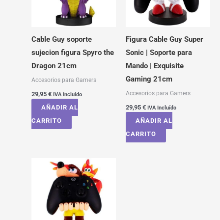
Cable Guy soporte
Figura Cable Guy Super
sujecion figura Spyro the
Sonic | Soporte para
Dragon 21cm
Mando | Exquisite
Gaming 21cm
Accesorios para Gamers
Accesorios para Gamers
29,95
€
IVA Incluído
AÑADIR AL
29,95
€
IVA Incluído
CARRITO
AÑADIR AL
CARRITO