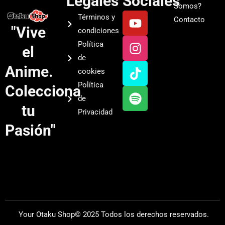
Legales
Sociales
Somos?
Y
I
T
S
Términos y
Contacto
o
n
i
p
"Vive
condiciones
u
s
k
o
Política
el
t
t
t
t
de
u
a
o
i
Anime.
cookies
b
g
k
f
Política
Colecciona
e
r
y
de
a
tu
Privacidad
m
Pasión"
Your Otaku Shop© 2025 Todos los derechos reservados.