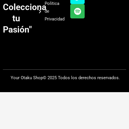
b
g
k
f
Política
Colecciona
e
r
y
de
a
tu
Privacidad
m
Pasión"
Your Otaku Shop© 2025 Todos los derechos reservados.