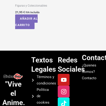
Figuras y Coleccionables
21,95
€
IVA Incluído
AÑADIR AL
CARRITO
Contac
Textos
Redes
¿Quienes
Legales
Sociales
Somos?
Y
I
T
S
Términos y
Contacto
o
n
i
p
"Vive
condiciones
u
s
k
o
Política
el
t
t
t
t
de
u
a
o
i
Anime.
cookies