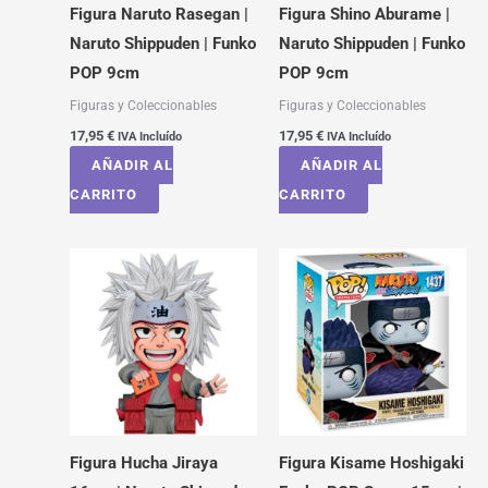
Figura Naruto Rasegan |
Figura Shino Aburame |
Naruto Shippuden | Funko
Naruto Shippuden | Funko
POP 9cm
POP 9cm
Figuras y Coleccionables
Figuras y Coleccionables
17,95
€
17,95
€
IVA Incluído
IVA Incluído
AÑADIR AL
AÑADIR AL
CARRITO
CARRITO
Figura Hucha Jiraya
Figura Kisame Hoshigaki