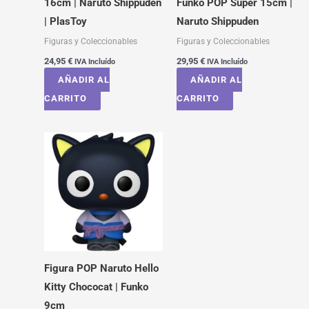
16cm | Naruto Shippuden
Funko POP Super 15cm |
| PlasToy
Naruto Shippuden
Figuras y Coleccionables
Figuras y Coleccionables
24,95
€
29,95
€
IVA Incluído
IVA Incluído
AÑADIR AL
AÑADIR AL
CARRITO
CARRITO
Figura POP Naruto Hello
Kitty Chococat | Funko
9cm