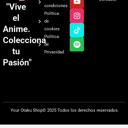
o
n
i
p
"Vive
condiciones
u
s
k
o
Política
el
t
t
t
t
de
u
a
o
i
Anime.
cookies
b
g
k
f
Política
Colecciona
e
r
y
de
a
tu
Privacidad
m
Pasión"
Your Otaku Shop© 2025 Todos los derechos reservados.