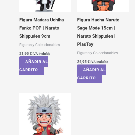
Figura Madara Uchiha
Figura Hucha Naruto
Funko POP | Naruto
Sage Mode 15cm |
Shippuden 9cm
Naruto Shippuden |
PlasToy
Figuras y Coleccionables
Figuras y Coleccionables
21,95
€
IVA Incluído
AÑADIR AL
24,95
€
IVA Incluído
CARRITO
AÑADIR AL
CARRITO