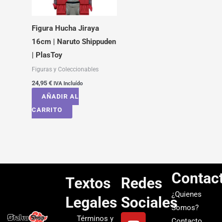
Figura Hucha Jiraya
16cm | Naruto Shippuden
| PlasToy
Figuras y Coleccionables
24,95
€
IVA Incluído
AÑADIR AL
CARRITO
Contac
Textos
Redes
¿Quienes
Legales
Sociales
Somos?
Y
I
T
S
Términos y
Contacto