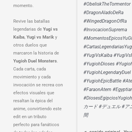
#ObeliskTheTormentor
momento.
#DragonAladoDeRa
#WingedDragonOfRa
Revive las batallas
legendarias de
Yugi vs
#InvocacionSuprema
Kaiba
,
Yugi vs Marik
y
#MomentosEpicosYuG
otros duelos que
#CartasLegendariasYug
marcaron la historia de
#YugiVsKaiba #YugiVs
Yugioh Duel Monsters
.
#YugiohDioses #Yugi
Cada carta, cada
#YugiohLegendaryDuel
movimiento y cada
#YugiohEpicBattle #A
invocación se recrea con
#FaraonAtem #Egyptia
efectos visuales que
#DiosesEgipciosYug
resaltan la épica del
カード #デュエル #ア
anime, convirtiendo este
間
edit en un tributo
perfecto para fanáticos