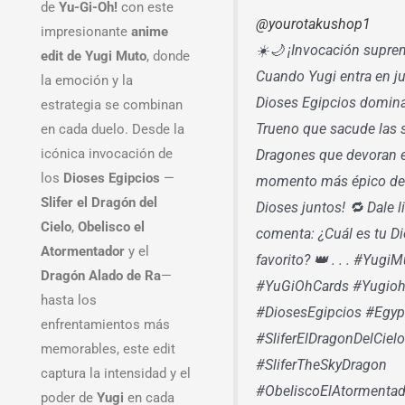
de
Yu-Gi-Oh!
con este
@yourotakushop1
impresionante
anime
☀️🌙 ¡Invocación supre
edit de Yugi Muto
, donde
Cuando Yugi entra en ju
la emoción y la
Dioses Egipcios domina
estrategia se combinan
Trueno que sacude las
en cada duelo. Desde la
icónica invocación de
Dragones que devoran el
los
Dioses Egipcios
—
momento más épico de Y
Slifer el Dragón del
Dioses juntos! 🔁 Dale l
Cielo
,
Obelisco el
comenta: ¿Cuál es tu Di
Atormentador
y el
favorito? 👑 . . . #Yug
Dragón Alado de Ra
—
#YuGiOhCards #Yugioh
hasta los
#DiosesEgipcios #Egy
enfrentamientos más
#SliferElDragonDelCiel
memorables, este edit
#SliferTheSkyDragon
captura la intensidad y el
#ObeliscoElAtormentad
poder de
Yugi
en cada