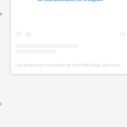
e
Una publicación compartida de YourOtakuShop (@yourotakushop)
a