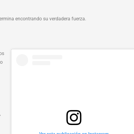
termina encontrando su verdadera fuerza.
los
to
,
Ver esta publicación en Instagram