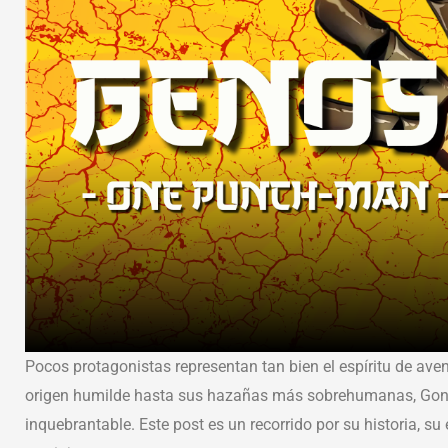
Pocos protagonistas representan tan bien el espíritu de av
origen humilde hasta sus hazañas más sobrehumanas, Gon e
inquebrantable. Este post es un recorrido por su historia, su