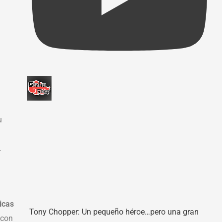
u
.
icas
Tony Chopper: Un pequeño héroe…pero una gran
 con