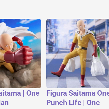
aitama | One
Figura Saitama On
Man
Punch Life | One