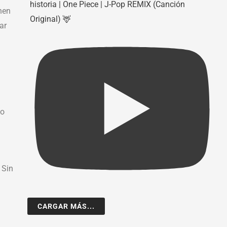
historia | One Piece | J-Pop REMIX (Canción
nen
Original) 🦌
ar
lo
 Sin
CARGAR MÁS...