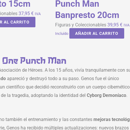
to 15cm
Punch Man
Banpresto 20cm
cionables
37,95
€
IVA
R AL CARRITO
Figuras y Coleccionables
39,95
€
IVA
AÑADIR AL CARRITO
Incluído
en One Punch Man
sociación de Héroes. A los 15 años, vivía tranquilamente con s
ado
apareció y destruyó todo a su paso. Genos fue el único
 un científico que decidió reconstruirlo con un cuerpo cibernético
e de la tragedia, adoptando la identidad del
Cyborg Demoníaco
.
ino también el entrenamiento y las constantes
mejoras tecnológ
erie, Genos ha recibido múltiples actualizaciones: nuevos brazos