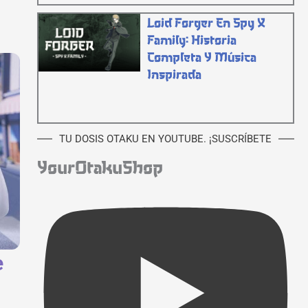
Loid Forger En Spy X
Family: Historia
Completa Y Música
Inspirada
TU DOSIS OTAKU EN YOUTUBE. ¡SUSCRÍBETE
YourOtakuShop
e