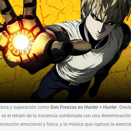
entura y superación como
Gon Freecss en
Hunter × Hunter
. Desd
s el retrato de la inocencia combinada con una determinación
 evolución emocional y física, y la música que captura la esenci