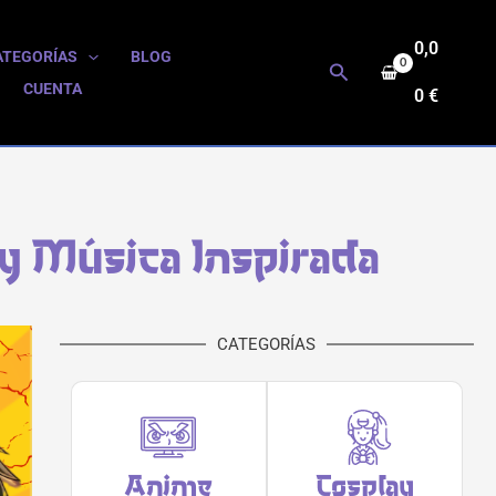
0,0
ATEGORÍAS
BLOG
Buscar
CUENTA
0
€
y Música Inspirada
CATEGORÍAS
Anime
Cosplay