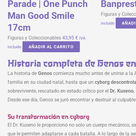
Parade | One Punch
Banpres
Man Good Smile
Figuras y Colec
AÑADI
Incluído
17cm
Figuras y Coleccionables
43,95
€
IVA
AÑADIR AL CARRITO
Incluído
Historia completa de Genos 
La historia de
Genos
comienza mucho antes de unirse a la A
familia en su ciudad natal, hasta que un
cyborg descontrol
sobreviviente, rescatado en estado crítico por el
Dr. Kuseno
,
Desde ese día, Genos se juró encontrar y destruir al culpabl
Su transformación en cyborg
El Dr. Kuseno le proporcionó no solo un cuerpo mecánico, s
que le permiten adaptarse a cada batalla. A lo largo de la s