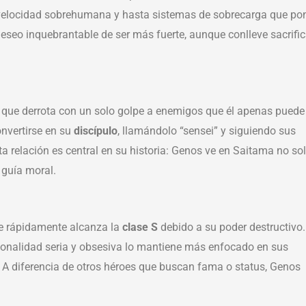
, velocidad sobrehumana y hasta sistemas de sobrecarga que po
 deseo inquebrantable de ser más fuerte, aunque conlleve sacrific
vo que derrota con un solo golpe a enemigos que él apenas puede
onvertirse en su
discípulo
, llamándolo “sensei” y siguiendo sus
 relación es central en su historia: Genos ve en Saitama no so
 guía moral.
e rápidamente alcanza la
clase S
debido a su poder destructivo.
sonalidad seria y obsesiva lo mantiene más enfocado en sus
n. A diferencia de otros héroes que buscan fama o status, Genos