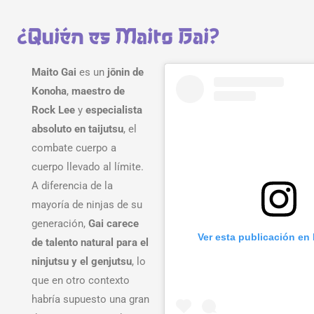
¿Quién es Maito Gai?
Maito Gai
es un
jōnin de
Konoha
,
maestro de
Rock Lee
y
especialista
absoluto en taijutsu
, el
combate cuerpo a
cuerpo llevado al límite.
A diferencia de la
mayoría de ninjas de su
generación,
Gai carece
Ver esta publicación en
de talento natural para el
ninjutsu y el genjutsu
, lo
que en otro contexto
habría supuesto una gran