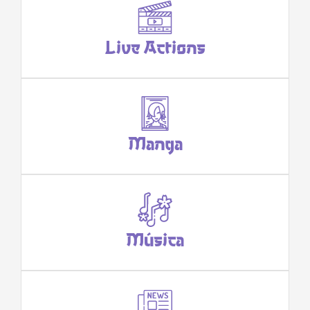
Live Actions
Manga
Música