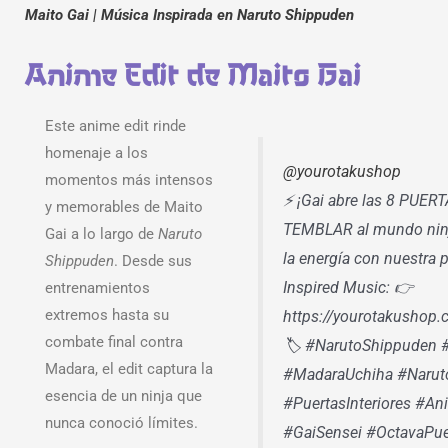
Maito Gai | Música Inspirada en Naruto Shippuden
Anime Edit de Maito Gai
Este anime edit rinde
homenaje a los
@yourotakushop
momentos más intensos
⚡ ¡Gai abre las 8 PUERT
y memorables de Maito
TEMBLAR al mundo ninja
Gai a lo largo de
Naruto
la energía con nuestra 
Shippuden
. Desde sus
Inspired Music: 👉
entrenamientos
extremos hasta su
https://yourotakushop
combate final contra
🏷 #NarutoShippuden 
Madara, el edit captura la
#MadaraUchiha #Narut
esencia de un ninja que
#PuertasInteriores #A
nunca conoció límites.
#GaiSensei #OctavaPue