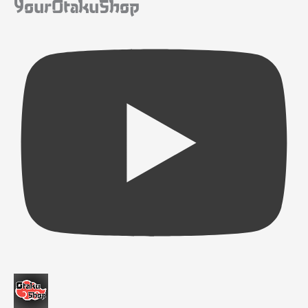
YourOtakuShop