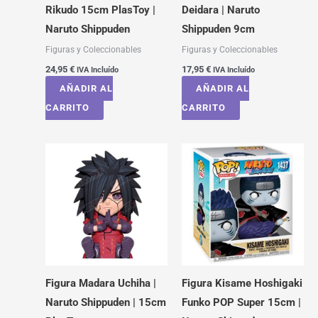
Rikudo 15cm PlasToy |
Deidara | Naruto
Naruto Shippuden
Shippuden 9cm
Figuras y Coleccionables
Figuras y Coleccionables
24,95
€
17,95
€
IVA Incluído
IVA Incluído
AÑADIR AL
AÑADIR AL
CARRITO
CARRITO
Figura Madara Uchiha |
Figura Kisame Hoshigaki
Naruto Shippuden | 15cm
Funko POP Super 15cm |