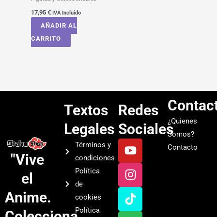
17,95
€
IVA Incluído
AÑADIR AL
CARRITO
Contac
Textos
Redes
¿Quienes
Legales
Sociales
Somos?
Y
I
T
S
Términos y
Contacto
o
n
i
p
"Vive
condiciones
u
s
k
o
Política
el
t
t
t
t
de
u
a
o
i
Anime.
cookies
b
g
k
f
Política
Colecciona
e
r
y