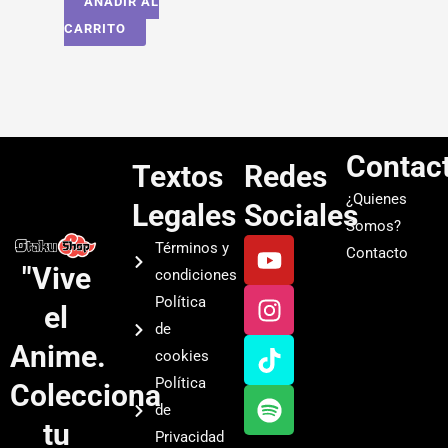
AÑADIR AL
CARRITO
Contac
Textos
Redes
¿Quienes
Legales
Sociales
Somos?
Y
I
T
S
Términos y
Contacto
o
n
i
p
"Vive
condiciones
u
s
k
o
Política
el
t
t
t
t
de
u
a
o
i
Anime.
cookies
b
g
k
f
Política
Colecciona
e
r
y
de
a
tu
Privacidad
m