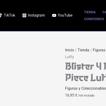
TIENDA
C
TikTok
Instagram
YouTube
CONÓCENOS
Inicio
/
Tienda
/
Figuras
Luffy
Blister 4
Piece Luf
Figuras y Coleccionable
16,95
€
IVA Incluído