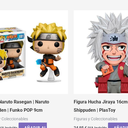
Naruto Rasegan | Naruto
Figura Hucha Jiraya 16cm 
den | Funko POP 9cm
Shippuden | PlasToy
y Coleccionables
Figuras y Coleccionables
AÑADIR AL
24,95
€
AÑADI
VA Incluído
IVA Incluído