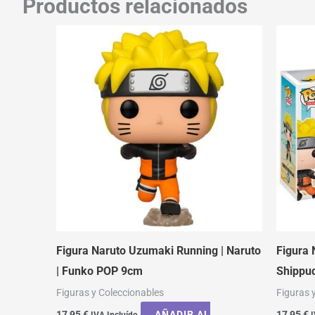
Productos relacionados
Figura Naruto Uzumaki Running | Naruto
Figura 
| Funko POP 9cm
Shippu
Figuras y Coleccionables
Figuras 
17,95
€
AÑADIR AL
17,95
€
IVA Incluído
I