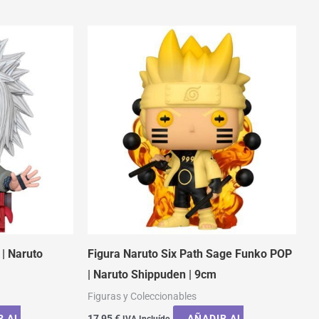
| Naruto
Figura Naruto Six Path Sage Funko POP
| Naruto Shippuden | 9cm
Figuras y Coleccionables
R AL
17,95
€
AÑADIR AL
IVA Incluído