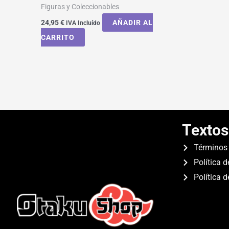
Figuras y Coleccionables
24,95
€
AÑADIR AL
IVA Incluído
CARRITO
Textos
Términos 
Política d
Política 