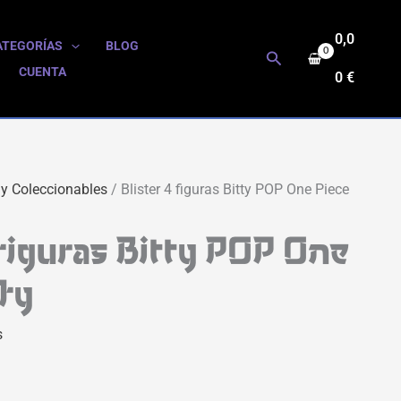
0,0
ATEGORÍAS
BLOG
Buscar
CUENTA
0
€
 y Coleccionables
/ Blister 4 figuras Bitty POP One Piece
 figuras Bitty POP One
fy
s