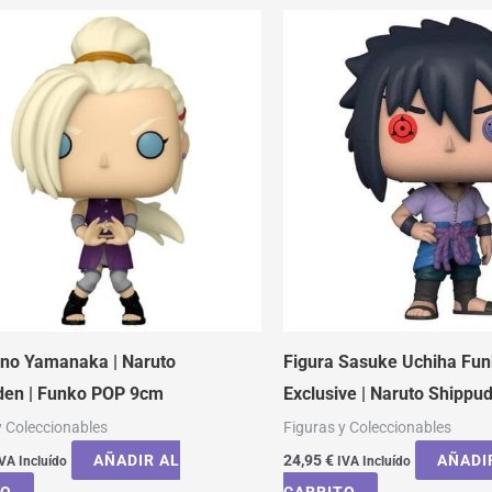
Ino Yamanaka | Naruto
Figura Sasuke Uchiha Fu
den | Funko POP 9cm
Exclusive | Naruto Shippu
y Coleccionables
Figuras y Coleccionables
AÑADIR AL
24,95
€
AÑADI
VA Incluído
IVA Incluído