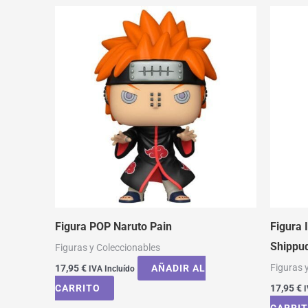
Figura POP Naruto Pain
Figura 
Shippu
Figuras y Coleccionables
Figuras 
17,95
€
AÑADIR AL
IVA Incluído
CARRITO
17,95
€
I