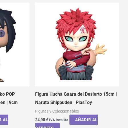
nko POP
Figura Hucha Gaara del Desierto 15cm |
den | 9cm
Naruto Shippuden | PlasToy
Figuras y Coleccionables
R AL
24,95
€
AÑADIR AL
IVA Incluído