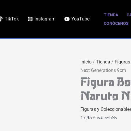
Figura
Boro
TIENDA
C
TikTok
Instagram
YouTube
Funko
CONÓCENOS
POP
|
Boruto
Naruto
Inicio
/
Tienda
/
Figuras
Next
Next Generations 9cm
Generations
Figura Bo
9cm
cantidad
Naruto N
Figuras y Coleccionable
17,95
€
IVA Incluído