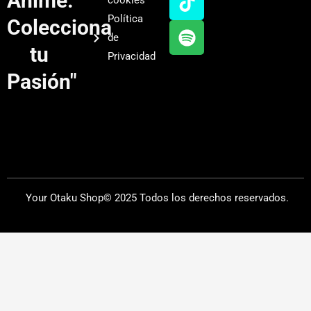
Anime.
cookies
b
g
k
f
Política
Colecciona
e
r
y
de
a
tu
Privacidad
m
Pasión"
Your Otaku Shop© 2025 Todos los derechos reservados.