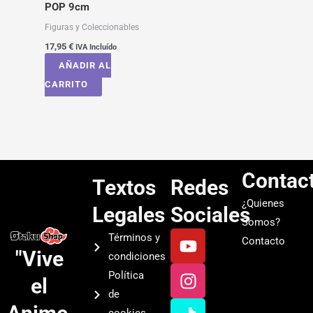
POP 9cm
Figuras y Coleccionables
17,95
€
IVA Incluído
AÑADIR AL
CARRITO
Contac
Textos
Redes
¿Quienes
Legales
Sociales
Somos?
Y
I
T
S
Términos y
Contacto
o
n
i
p
"Vive
condiciones
u
s
k
o
Política
el
t
t
t
t
de
u
a
o
i