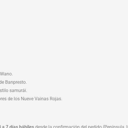
e Wano.
de Banpresto.
stilo samurái.
res de los Nueve Vainas Rojas.
3 a 7 días hábiles
desde la confirmación del pedido (Península, Is