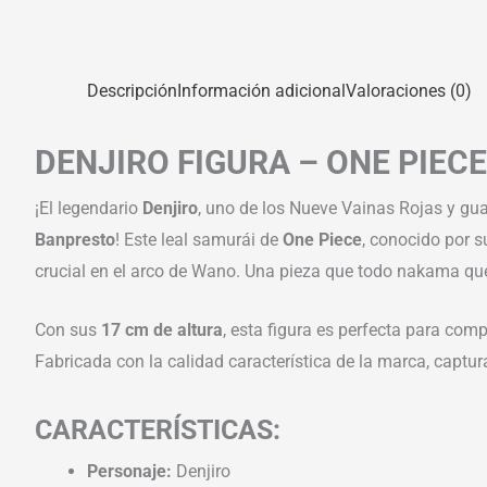
Descripción
Información adicional
Valoraciones (0)
DENJIRO FIGURA – ONE PIEC
¡El legendario
Denjiro
, uno de los Nueve Vainas Rojas y gua
Banpresto
! Este leal samurái de
One Piece
, conocido por s
crucial en el arco de Wano. Una pieza que todo nakama quer
Con sus
17 cm de altura
, esta figura es perfecta para com
Fabricada con la calidad característica de la marca, captur
CARACTERÍSTICAS:
Personaje:
Denjiro