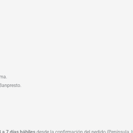
uma.
Banpresto.
3 a 7 días hábiles
desde la confirmación del pedido (Península, Is