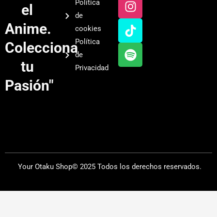
Política
el
t
t
t
t
de
u
a
o
i
Anime.
cookies
b
g
k
f
Política
Colecciona
e
r
y
de
a
tu
Privacidad
m
Pasión"
Your Otaku Shop© 2025 Todos los derechos reservados.