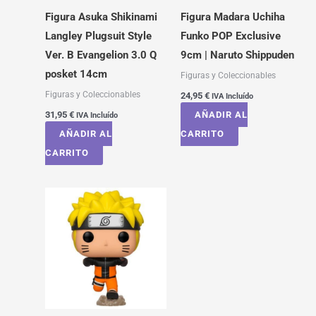
Figura Asuka Shikinami
Figura Madara Uchiha
Langley Plugsuit Style
Funko POP Exclusive
Ver. B Evangelion 3.0 Q
9cm | Naruto Shippuden
posket 14cm
Figuras y Coleccionables
Figuras y Coleccionables
24,95
€
IVA Incluído
31,95
€
AÑADIR AL
IVA Incluído
AÑADIR AL
CARRITO
CARRITO