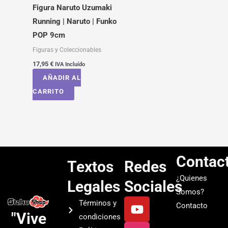
Figura Naruto Uzumaki
Running | Naruto | Funko
POP 9cm
Figuras y Coleccionables
17,95
€
IVA Incluído
AÑADIR AL
CARRITO
Contac
Textos
Redes
¿Quienes
Legales
Sociales
Somos?
Y
I
T
S
Términos y
Contacto
o
n
i
p
"Vive
condiciones
u
s
k
o