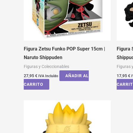
Figura Zetsu Funko POP Super 15cm |
Figura 
Naruto Shippuden
Shippu
Figuras y Coleccionables
Figuras 
27,95
€
AÑADIR AL
17,95
€
IVA Incluído
I
CARRITO
CARRI