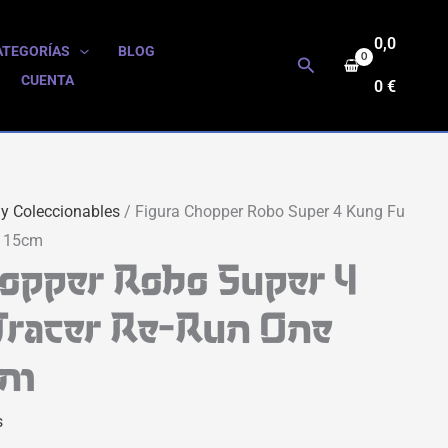
0,0
ATEGORÍAS
BLOG
Buscar
CUENTA
0
€
 y Coleccionables
/ Figura Chopper Robo Super 4 Kung Fu
e 15cm
hopper Robo Super 4
Tracer Re-Run One
cm
s