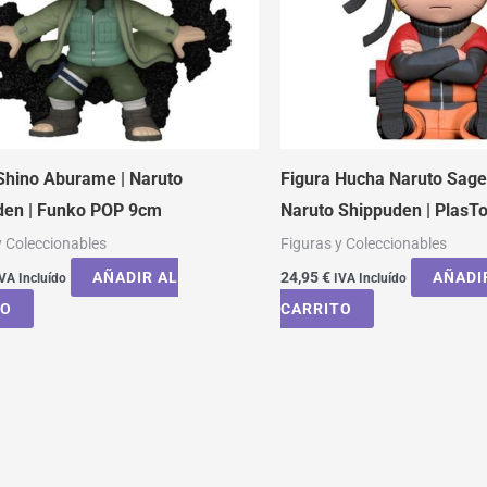
Shino Aburame | Naruto
Figura Hucha Naruto Sag
den | Funko POP 9cm
Naruto Shippuden | PlasT
y Coleccionables
Figuras y Coleccionables
AÑADIR AL
24,95
€
AÑADI
VA Incluído
IVA Incluído
TO
CARRITO