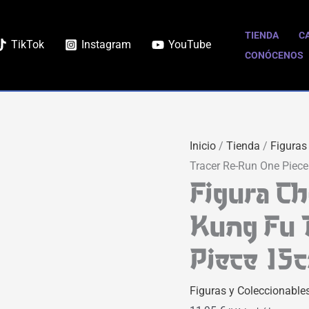
TIENDA
C
TikTok
Instagram
YouTube
CONÓCENOS
Inicio
/
Tienda
/
Figuras
Tracer Re-Run One Piec
Figura C
Kung Fu 
Piece 15
Figuras y Coleccionable