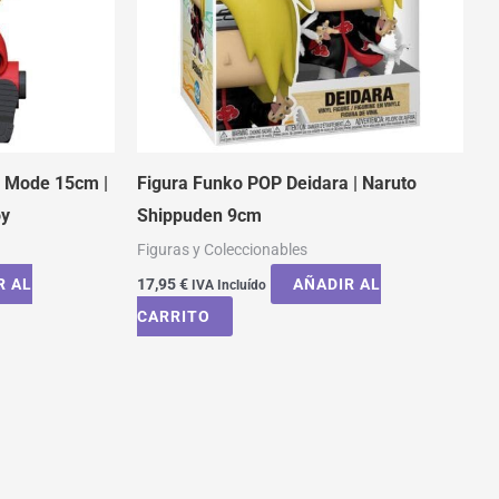
e Mode 15cm |
Figura Funko POP Deidara | Naruto
oy
Shippuden 9cm
Figuras y Coleccionables
R AL
17,95
€
AÑADIR AL
IVA Incluído
CARRITO