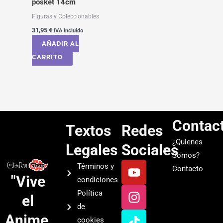
posket 14cm
Figuras y Coleccionables
31,95
€
IVA Incluído
AÑADIR AL
CARRITO
Contac
Textos
Redes
¿Quienes
Legales
Sociales
Somos?
Y
I
T
S
Términos y
Contacto
o
n
i
p
"Vive
condiciones
u
s
k
o
Política
el
t
t
t
t
de
u
a
o
i
Anime.
cookies