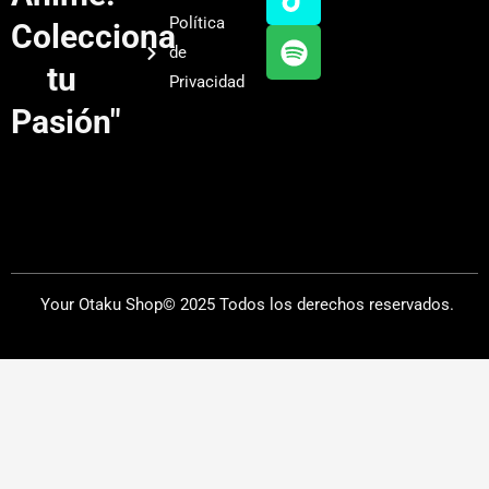
b
g
k
f
Política
Colecciona
e
r
y
de
a
tu
Privacidad
m
Pasión"
Your Otaku Shop© 2025 Todos los derechos reservados.