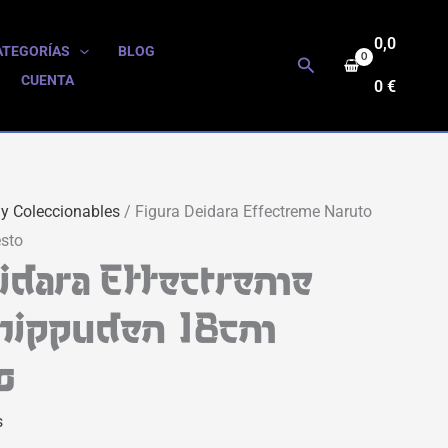
0,0
ATEGORÍAS
BLOG
Buscar
CUENTA
0
€
 y Coleccionables
/ Figura Deidara Effectreme Naruto
sto
eidara Effectreme
hippuden 18cm
o
s