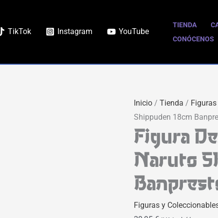
Figura
Deidara
TIENDA
C
TikTok
Instagram
YouTube
Effectreme
CONÓCENOS
Naruto
Shippuden
18cm
Banpresto
Inicio
/
Tienda
/
Figuras
cantidad
Shippuden 18cm Banpre
Figura D
Naruto S
Banprest
Figuras y Coleccionable