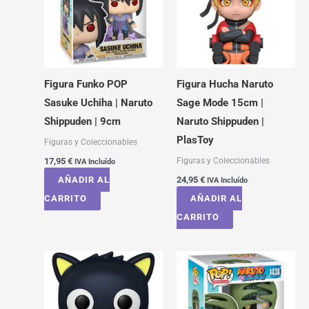
Figura Funko POP
Figura Hucha Naruto
Sasuke Uchiha | Naruto
Sage Mode 15cm |
Shippuden | 9cm
Naruto Shippuden |
PlasToy
Figuras y Coleccionables
Figuras y Coleccionables
17,95
€
IVA Incluído
AÑADIR AL
24,95
€
IVA Incluído
CARRITO
AÑADIR AL
CARRITO