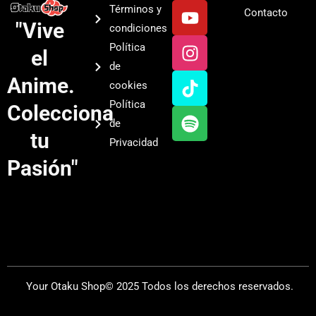
Y
I
T
S
Términos y
Contacto
o
n
i
p
"Vive
condiciones
u
s
k
o
Política
el
t
t
t
t
de
u
a
o
i
Anime.
cookies
b
g
k
f
Política
Colecciona
e
r
y
de
a
tu
Privacidad
m
Pasión"
Your Otaku Shop© 2025 Todos los derechos reservados.