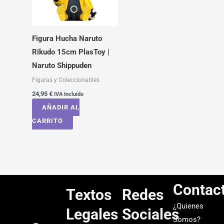
Figura Hucha Naruto
Rikudo 15cm PlasToy |
Naruto Shippuden
Figuras y Coleccionables
24,95
€
IVA Incluído
AÑADIR AL
CARRITO
Contac
Textos
Redes
¿Quienes
Legales
Sociales
Somos?