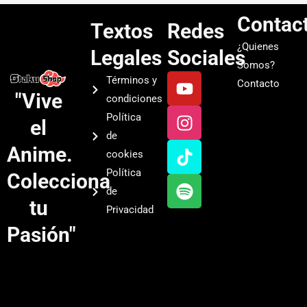
Contac
Textos
Redes
¿Quienes
Legales
Sociales
Somos?
Y
I
T
S
Términos y
Contacto
o
n
i
p
"Vive
condiciones
u
s
k
o
Política
el
t
t
t
t
de
u
a
o
i
Anime.
cookies
b
g
k
f
Política
Colecciona
e
r
y
de
a
tu
Privacidad
m
Pasión"