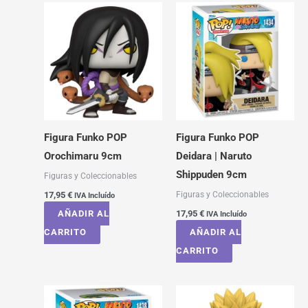
Figura Funko POP
Figura Funko POP
Orochimaru 9cm
Deidara | Naruto
Shippuden 9cm
Figuras y Coleccionables
Figuras y Coleccionables
17,95
€
IVA Incluído
AÑADIR AL
17,95
€
IVA Incluído
CARRITO
AÑADIR AL
CARRITO