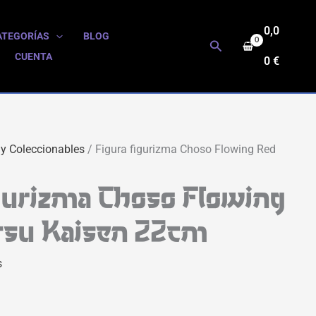
0,0
ATEGORÍAS
BLOG
Buscar
CUENTA
0
€
 y Coleccionables
/ Figura figurizma Choso Flowing Red
igurizma Choso Flowing
tsu Kaisen 22cm
s