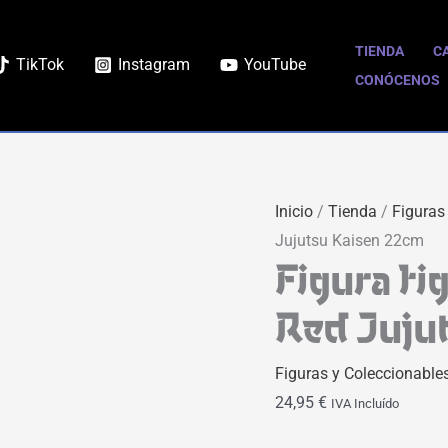
TIENDA
C
TikTok
Instagram
YouTube
CONÓCENOS
Inicio
/
Tienda
/
Figuras
Jujutsu Kaisen 22cm
Figura f
Red Juju
Figuras y Coleccionable
24,95
€
IVA Incluído