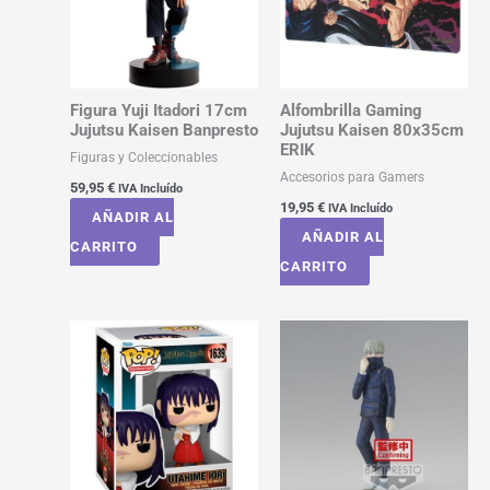
Figura Yuji Itadori 17cm
Alfombrilla Gaming
Jujutsu Kaisen Banpresto
Jujutsu Kaisen 80x35cm
ERIK
Figuras y Coleccionables
Accesorios para Gamers
59,95
€
IVA Incluído
19,95
€
IVA Incluído
AÑADIR AL
AÑADIR AL
CARRITO
CARRITO