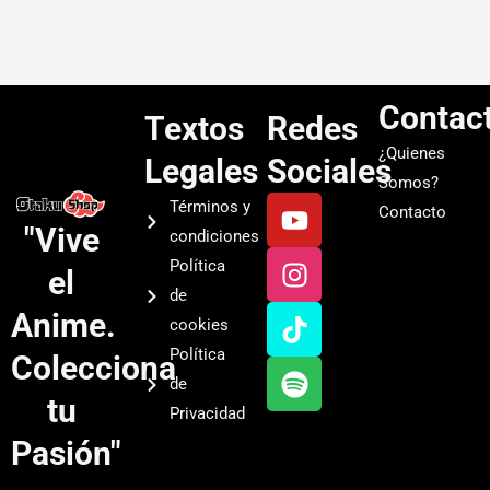
Contac
Textos
Redes
¿Quienes
Legales
Sociales
Somos?
Y
I
T
S
Términos y
Contacto
o
n
i
p
"Vive
condiciones
u
s
k
o
Política
el
t
t
t
t
de
u
a
o
i
Anime.
cookies
b
g
k
f
Política
Colecciona
e
r
y
de
a
tu
Privacidad
m
Pasión"