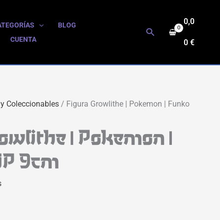
0,0
ATEGORÍAS
BLOG
Buscar
CUENTA
0
€
 y Coleccionables
/ Figura Growlithe | Pokemon | Funko
owlithe | Pokemon |
OP 9cm
s