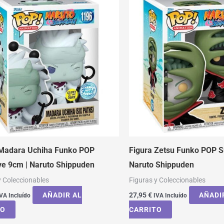
 Madara Uchiha Funko POP
Figura Zetsu Funko POP S
ve 9cm | Naruto Shippuden
Naruto Shippuden
y Coleccionables
Figuras y Coleccionables
AÑADIR AL
27,95
€
AÑADI
VA Incluído
IVA Incluído
TO
CARRITO