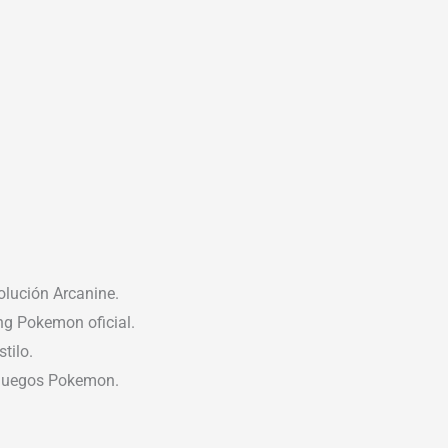
olución Arcanine.
ng Pokemon oficial.
tilo.
ojuegos Pokemon.