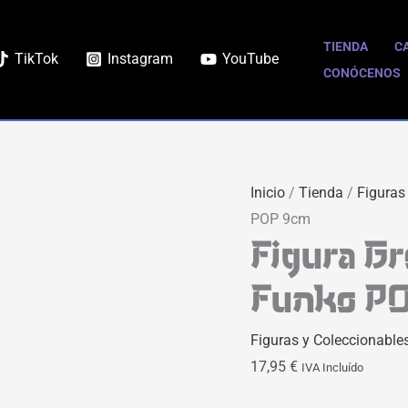
Figura
Growlithe
TIENDA
C
TikTok
Instagram
YouTube
|
CONÓCENOS
Pokemon
|
Funko
POP
Inicio
/
Tienda
/
Figuras
9cm
POP 9cm
cantidad
Figura Gr
Funko P
Figuras y Coleccionable
17,95
€
IVA Incluído