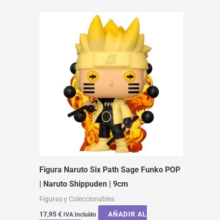
Figura Naruto Six Path Sage Funko POP
| Naruto Shippuden | 9cm
Figuras y Coleccionables
17,95
€
AÑADIR AL
IVA Incluído