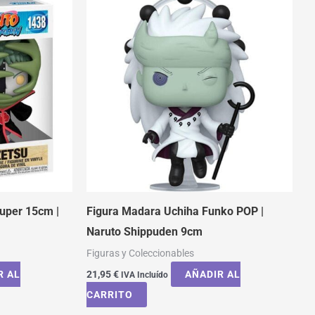
uper 15cm |
Figura Madara Uchiha Funko POP |
Naruto Shippuden 9cm
Figuras y Coleccionables
R AL
21,95
€
AÑADIR AL
IVA Incluído
CARRITO