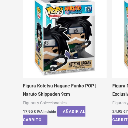
Figura Kotetsu Hagane Funko POP |
Figura
Naruto Shippuden 9cm
Exclusi
Figuras y Coleccionables
Figuras 
17,95
€
AÑADIR AL
24,95
€
IVA Incluído
I
CARRITO
CARRI