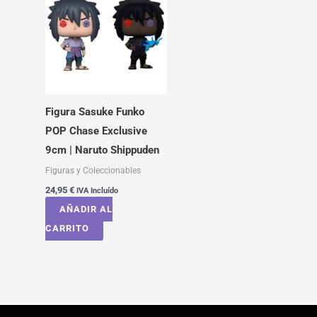
Figura Sasuke Funko
POP Chase Exclusive
9cm | Naruto Shippuden
Figuras y Coleccionables
24,95
€
IVA Incluído
AÑADIR AL
CARRITO