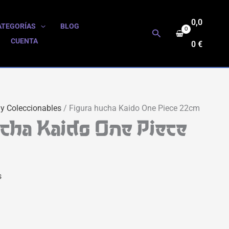
0,0
ATEGORÍAS
BLOG
Buscar
CUENTA
0
€
 y Coleccionables
/ Figura hucha Kaido One Piece 22cm
ucha Kaido One Piece
s