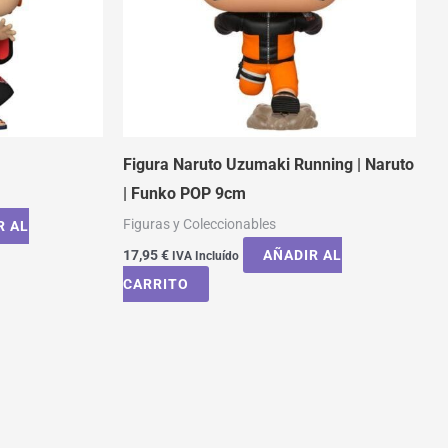
Figura Naruto Uzumaki Running | Naruto
| Funko POP 9cm
Figuras y Coleccionables
R AL
17,95
€
AÑADIR AL
IVA Incluído
CARRITO