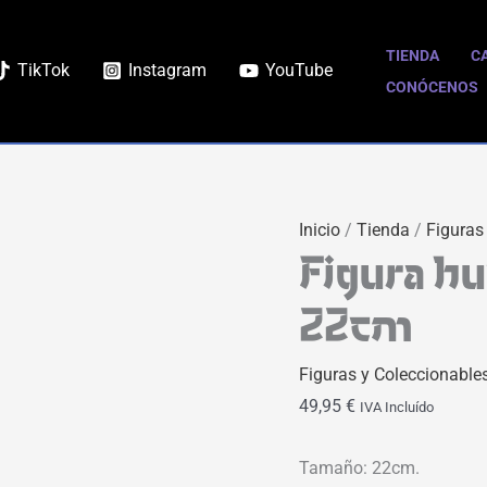
TIENDA
C
TikTok
Instagram
YouTube
CONÓCENOS
Inicio
/
Tienda
/
Figuras
Figura h
22cm
Figuras y Coleccionable
49,95
€
IVA Incluído
Tamaño: 22cm.