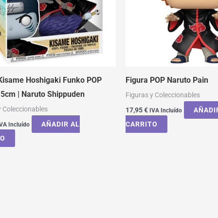
 Kisame Hoshigaki Funko POP
Figura POP Naruto Pain
15cm | Naruto Shippuden
Figuras y Coleccionables
y Coleccionables
17,95
€
AÑADI
IVA Incluído
AÑADIR AL
CARRITO
VA Incluído
TO