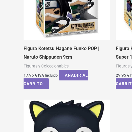
Figura Kotetsu Hagane Funko POP |
Figura
Naruto Shippuden 9cm
Super 
Figuras y Coleccionables
Figuras 
17,95
€
AÑADIR AL
29,95
€
IVA Incluído
I
CARRITO
CARRI