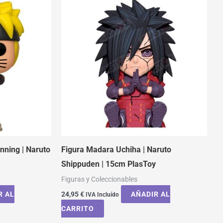
nning | Naruto
Figura Madara Uchiha | Naruto
Shippuden | 15cm PlasToy
Figuras y Coleccionables
R AL
24,95
€
AÑADIR AL
IVA Incluído
CARRITO