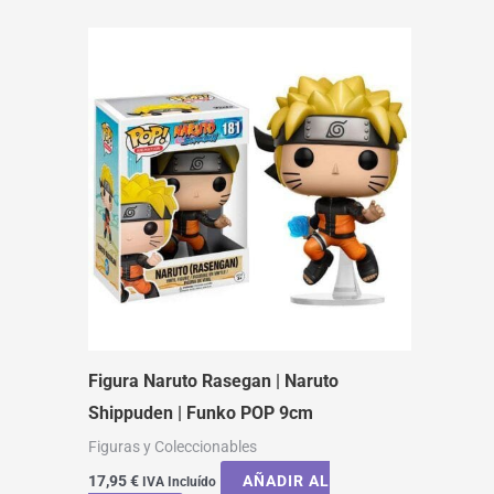
Figura Naruto Rasegan | Naruto
Shippuden | Funko POP 9cm
Figuras y Coleccionables
17,95
€
AÑADIR AL
IVA Incluído