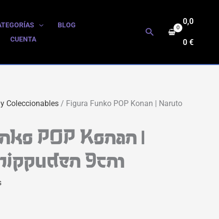
0,0
ATEGORÍAS
BLOG
Buscar
CUENTA
0
€
 y Coleccionables
/ Figura Funko POP Konan | Naruto
unko POP Konan |
hippuden 9cm
s