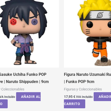
 Sasuke Uchiha Funko POP
Figura Naruto Uzumaki Ru
ve | Naruto Shippuden | 9cm
| Funko POP 9cm
y Coleccionables
Figuras y Coleccionables
AÑADIR AL
17,95
€
AÑADI
VA Incluído
IVA Incluído
TO
CARRITO