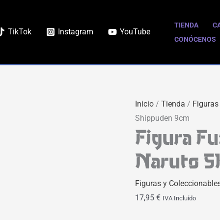
Figura
Funko
TIENDA
C
TikTok
Instagram
YouTube
POP
CONÓCENOS
Konan
|
Naruto
Shippuden
Inicio
/
Tienda
/
Figuras
9cm
Shippuden 9cm
cantidad
Figura F
Naruto S
Figuras y Coleccionable
17,95
€
IVA Incluído