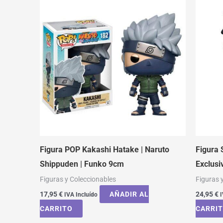
Figura POP Kakashi Hatake | Naruto
Figura
Shippuden | Funko 9cm
Exclusi
Figuras y Coleccionables
Figuras 
17,95
€
AÑADIR AL
24,95
€
IVA Incluído
I
CARRITO
CARRI