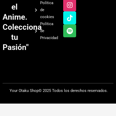
u
s
k
o
Política
el
t
t
t
t
de
u
a
o
i
Anime.
cookies
b
g
k
f
Política
Colecciona
e
r
y
de
a
tu
Privacidad
m
Pasión"
Your Otaku Shop© 2025 Todos los derechos reservados.