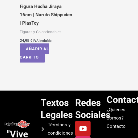
Figura Hucha Jiraya
16cm | Naruto Shippuden
| PlasToy
Figuras y Coleccionables
24,95
€
IVA Incluído
AÑADIR AL
CARRITO
Contac
Textos
Redes
¿Quienes
Legales
Sociales
Somos?
Y
I
T
S
Términos y
Contacto
o
n
i
p
"Vive
condiciones