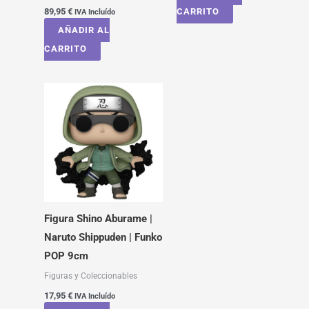
89,95
€
CARRITO
IVA Incluído
AÑADIR AL
CARRITO
Figura Shino Aburame |
Naruto Shippuden | Funko
POP 9cm
Figuras y Coleccionables
17,95
€
IVA Incluído