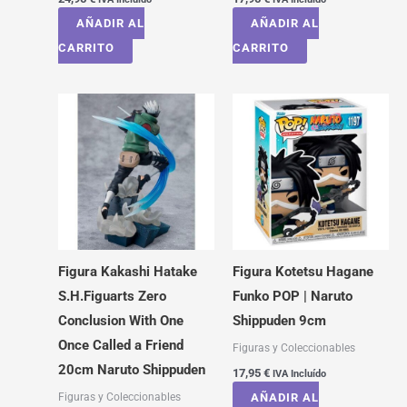
AÑADIR AL
AÑADIR AL
CARRITO
CARRITO
Figura Kakashi Hatake
Figura Kotetsu Hagane
S.H.Figuarts Zero
Funko POP | Naruto
Conclusion With One
Shippuden 9cm
Once Called a Friend
Figuras y Coleccionables
20cm Naruto Shippuden
17,95
€
IVA Incluído
Figuras y Coleccionables
AÑADIR AL