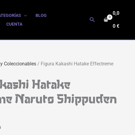
0,0
ATEGORÍAS
BLOG
Buscar
CUENTA
0
€
 y Coleccionables
/ Figura Kakashi Hatake Effectreme
akashi Hatake
me Naruto Shippuden
s