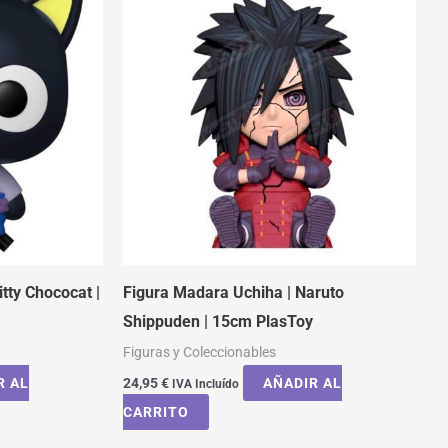
tty Chococat |
Figura Madara Uchiha | Naruto
Shippuden | 15cm PlasToy
Figuras y Coleccionables
R AL
24,95
€
AÑADIR AL
IVA Incluído
CARRITO