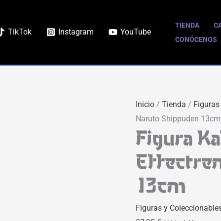
TIENDA
C
TikTok
Instagram
YouTube
CONÓCENOS
Inicio
/
Tienda
/
Figuras
Naruto Shippuden 13cm
Figura K
Effectre
13cm
Figuras y Coleccionable