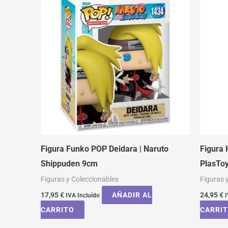
Figura Funko POP Deidara | Naruto
Figura
Shippuden 9cm
PlasToy
Figuras y Coleccionables
Figuras 
17,95
€
AÑADIR AL
24,95
€
IVA Incluído
I
CARRITO
CARRI