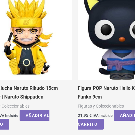
 Hucha Naruto Rikudo 15cm
Figura POP Naruto Hello Ki
 | Naruto Shippuden
Funko 9cm
y Coleccionables
Figuras y Coleccionables
AÑADIR AL
21,95
€
AÑADI
VA Incluído
IVA Incluído
TO
CARRITO