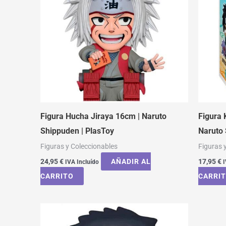
Figura Hucha Jiraya 16cm | Naruto
Figura 
Shippuden | PlasToy
Naruto
Figuras y Coleccionables
Figuras 
24,95
€
AÑADIR AL
17,95
€
IVA Incluído
I
CARRITO
CARRI