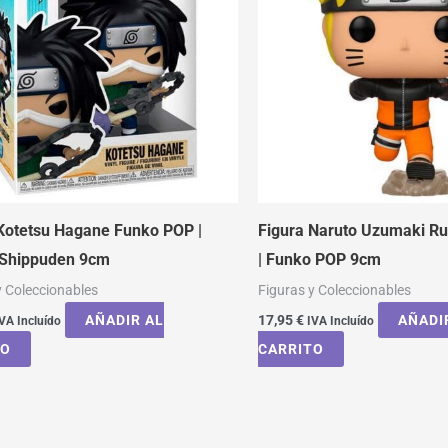
Kotetsu Hagane Funko POP |
Figura Naruto Uzumaki Ru
 Shippuden 9cm
| Funko POP 9cm
y Coleccionables
Figuras y Coleccionables
AÑADIR AL
17,95
€
AÑADI
VA Incluído
IVA Incluído
TO
CARRITO