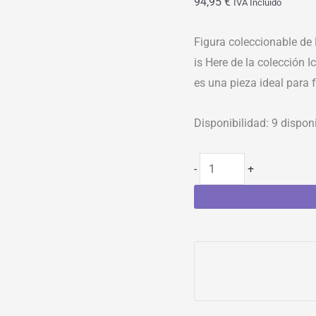
94,95
€
IVA Incluído
Figura coleccionable d
is Here de la colección 
es una pieza ideal para 
Disponibilidad:
9 dispon
-
+