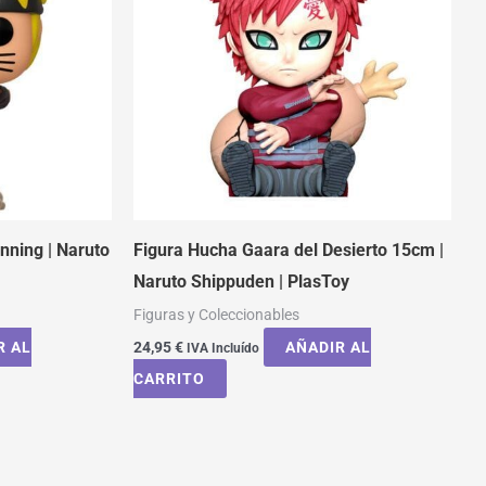
nning | Naruto
Figura Hucha Gaara del Desierto 15cm |
Naruto Shippuden | PlasToy
Figuras y Coleccionables
R AL
24,95
€
AÑADIR AL
IVA Incluído
CARRITO