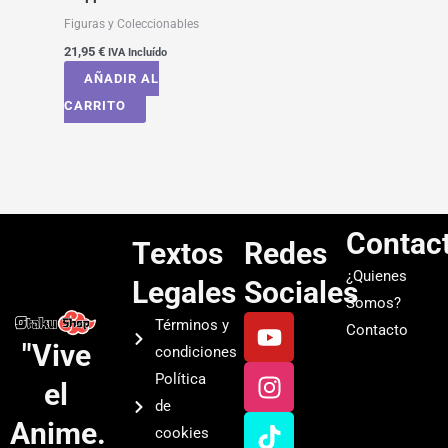
Figuras y Coleccionables
21,95
€
IVA Incluído
AÑADIR AL
CARRITO
Contac
Textos
Redes
¿Quienes
Legales
Sociales
Somos?
Y
I
T
S
Términos y
Contacto
o
n
i
p
"Vive
condiciones
u
s
k
o
Política
el
t
t
t
t
de
u
a
o
i
Anime.
cookies