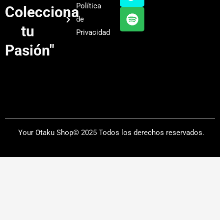
b
g
k
f
Política
Colecciona
e
r
y
de
a
tu
Privacidad
m
Pasión"
Your Otaku Shop© 2025 Todos los derechos reservados.