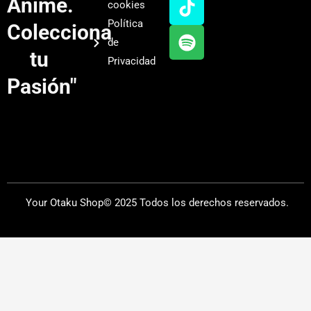
Anime.
cookies
b
g
k
f
Política
Colecciona
e
r
y
de
a
tu
Privacidad
m
Pasión"
Your Otaku Shop© 2025 Todos los derechos reservados.