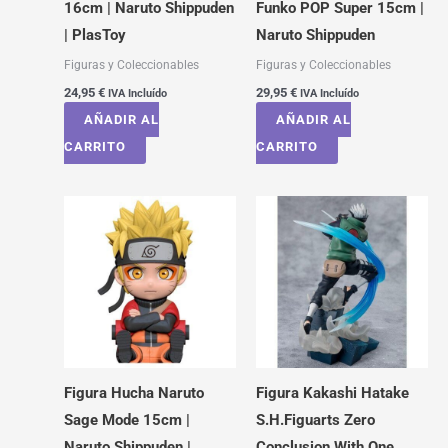
16cm | Naruto Shippuden
Funko POP Super 15cm |
| PlasToy
Naruto Shippuden
Figuras y Coleccionables
Figuras y Coleccionables
24,95
€
29,95
€
IVA Incluído
IVA Incluído
AÑADIR AL
AÑADIR AL
CARRITO
CARRITO
Figura Hucha Naruto
Figura Kakashi Hatake
Sage Mode 15cm |
S.H.Figuarts Zero
Naruto Shippuden |
Conclusion With One