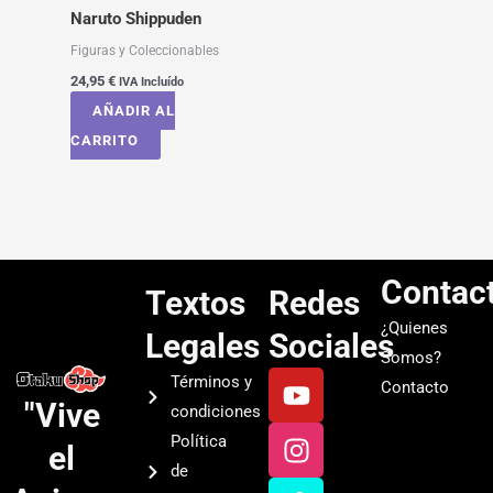
Naruto Shippuden
Figuras y Coleccionables
24,95
€
IVA Incluído
AÑADIR AL
CARRITO
Contac
Textos
Redes
¿Quienes
Legales
Sociales
Somos?
Y
I
T
S
Términos y
Contacto
o
n
i
p
"Vive
condiciones
u
s
k
o
Política
el
t
t
t
t
de
u
a
o
i