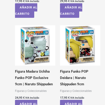
17,95
€
29,95
€
IVA Incluído
IVA Incluído
AÑADIR AL
AÑADIR AL
CARRITO
CARRITO
Figura Madara Uchiha
Figura Funko POP
Funko POP Exclusive
Deidara | Naruto
9cm | Naruto Shippuden
Shippuden 9cm
Figuras y Coleccionables
Figuras y Coleccionables
24,95
€
17,95
€
IVA Incluído
IVA Incluído
AÑADIR AL
AÑADIR AL